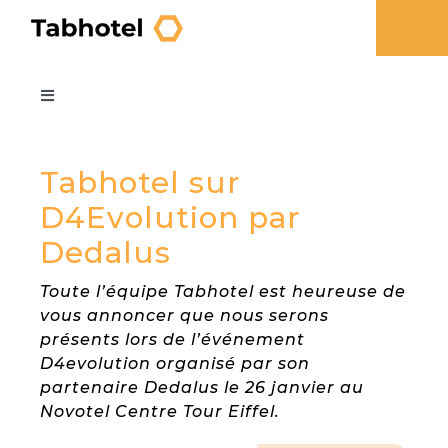
Skip
to
To
content
Na
Industries
Toggle
Navigation
Blog Home
Products
Hospitality
Tabhotel sur
D4Evolution par
Who are we
Healthcare
HOSPITALITY
Dedalus
Toute l’équipe Tabhotel est heureuse de
Contact us
Tabhotel
Online Check-in
vous annoncer que nous serons
présents lors de l’événement
D4evolution organisé par son
French
Integration
Check-in Tablet
partenaire Dedalus le 26 janvier au
Novotel Centre Tour Eiffel.