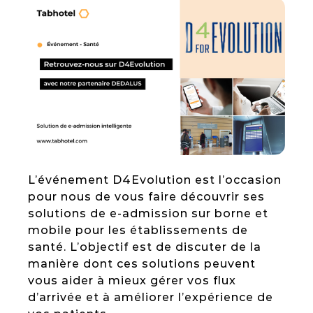
Case studies
Check-in Box
New trends
Check-in Kiosk
HEALTHCARE
Patient Portal
L’événement D4Evolution est l’occasion
pour nous de vous faire découvrir ses
Patient Check-in Kiosk
solutions de e-admission sur borne et
mobile pour les établissements de
santé. L’objectif est de discuter de la
manière dont ces solutions peuvent
vous aider à mieux gérer vos flux
d’arrivée et à améliorer l’expérience de