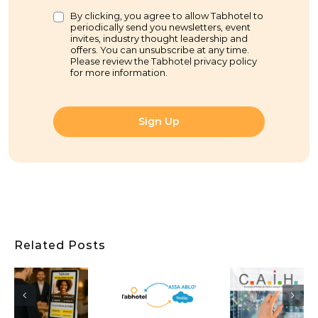
By clicking, you agree to allow Tabhotel to
periodically send you newsletters, event
invites, industry thought leadership and
offers. You can unsubscribe at any time.
Please review the Tabhotel privacy policy
for more information.
Sign Up
Tabhotel
Tabhotel
egistrement
et
&
Related Posts
er
Assa
CAIH :
enté
Abloy
Une
: une
[Spai
Étape
s
collaboration
Pest