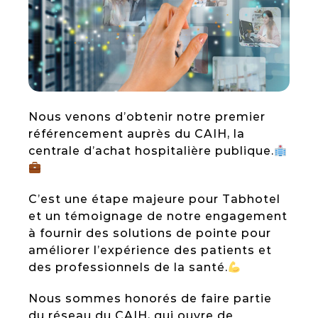
Case studies
Check-in Box
New trends
Check-in Kiosk
HEALTHCARE
Nous venons d’obtenir notre premier
référencement auprès du CAIH, la
centrale d’achat hospitalière publique.
Patient Portal
C’est une étape majeure pour Tabhotel
Patient Check-in Kiosk
et un témoignage de notre engagement
à fournir des solutions de pointe pour
améliorer l’expérience des patients et
des professionnels de la santé.
Nous sommes honorés de faire partie
du réseau du CAIH, qui ouvre de