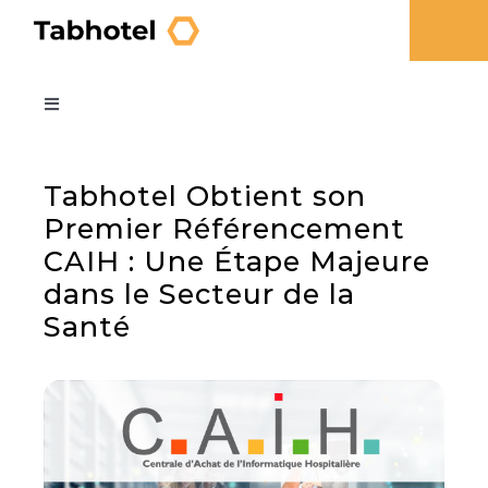
Skip
to
To
content
Na
Industries
Toggle
Navigation
Blog Home
Products
Hospitality
Tabhotel Obtient son
Premier Référencement
CAIH : Une Étape Majeure
Who are we
Healthcare
HOSPITALITY
dans le Secteur de la
Santé
Contact us
Tabhotel
Online Check-in
French
Integration
Check-in Tablet