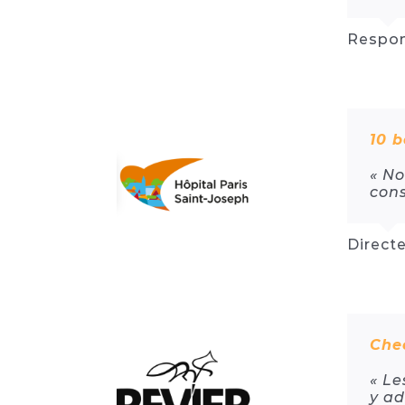
Respon
10 b
« No
cons
Directe
Chec
« Le
y ad