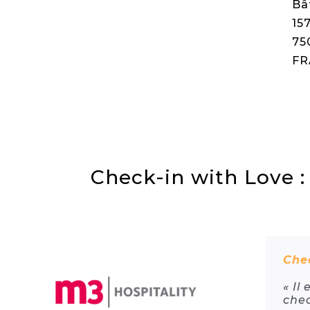
Bâ
15
75
FR
Check-in with Love : 
Chec
« Il
chec