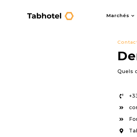
Passer
au
Marchés
contenu
Contac
De
Quels q
+3
co
Fo
Ta