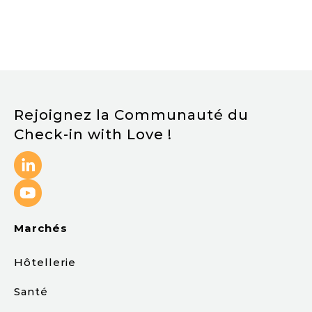
Equiphotel
Group
solut
us
Paris
de
2022
chec
in d
futu
!
Rejoignez la Communauté du
Check-in with Love !
Marchés
Hôtellerie
Santé