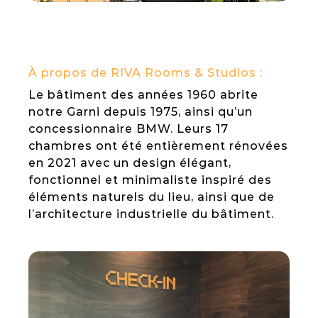
Check-in box
Études de cas
Nouvelles tendances
Check-in kiosk
À propos de RIVA Rooms & Studios :
Le bâtiment des années 1960 abrite
SANTÉ
notre Garni depuis 1975, ainsi qu’un
concessionnaire BMW. Leurs 17
chambres ont été entièrement rénovées
Portail patient
en 2021 avec un design élégant,
fonctionnel et minimaliste inspiré des
éléments naturels du lieu, ainsi que de
E-admission kiosk
l’architecture industrielle du bâtiment.