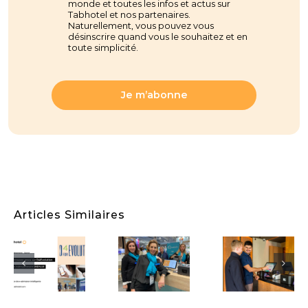
monde et toutes les infos et actus sur
Tabhotel et nos partenaires.
Naturellement, vous pouvez vous
désinscrire quand vous le souhaitez et en
toute simplicité.
Je m’abonne
Foo
Hote
Tec
Articles Similaires
Tabhotel
2023
tel
et ses
Tabh
partenaires
[Espagne]
vou
nement
sur le
Pestana
prés
lution
salon
Hotel
les